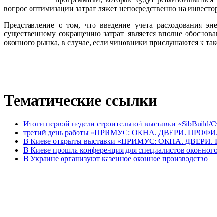
вопрос оптимизации затрат ляжет непосредственно на инвестор
Представление о том, что введение учета расходования э
существенному сокращению затрат, является вполне обоснов
оконного рынка, в случае, если чиновники прислушаются к та
Тематические ссылки
Итоги первой недели строительной выставки «SibBuild/
третий день работы «ПРИМУС: ОКНА. ДВЕРИ. ПРОФИ
В Киеве открыты выставки «ПРИМУС: ОКНА. ДВЕРИ
В Киеве прошла конференция для специалистов оконног
В Украине организуют казенное оконное производство