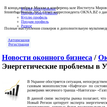
В кон­це но­яб­ря в Моск­ве в кон­фе­ренц-за­ле Инс­ти­тута Ми­ро
Куплю оборудование
fens­ter­bau/fron­ta­le 2012. От­чет кор­респон­дента OK­NA.BZ о да
Продам оборудование
Куплю профиль
Продам профиль
Разное
Пол­ные выс­тупле­ния спи­керов и до­пол­ни­тель­ную муль­ти­ме
Авторизация
Регистрация
Новости оконного бизнеса
/
Ок
Энергетические проблемы в У
В Украине обостряется ситуация, непосредстве
газовым монополистом «Нафтогаз» по состоян
размерами месячного транша «Навтогаза» «Газп
В данной связи эксперты рынка полагают, что
Новый Регион цитирует эксперта энергетичес
программами, которые будут реализовываться