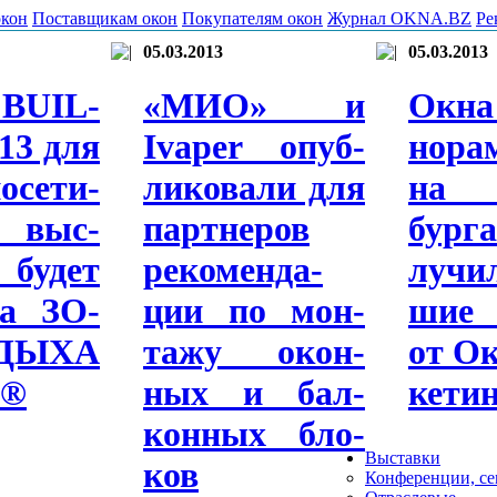
окон
Поставщикам окон
Покупателям окон
Журнал OKNA.BZ
Ре
05.03.2013
05.03.2013
U­IL­
«МИО» и
Ок­
13 для
Iva­per опуб­
нора­
­сети­
ли­кова­ли для
на П
 выс­
парт­не­ров
бур
бу­дет
ре­комен­да­
лучи
та ЗО­
ции по мон­
шие 
ДЫ­ХА
та­жу окон­
от Ок
u®
ных и бал­
ке­ти
конных бло­
Выставки
ков
Конференции, с