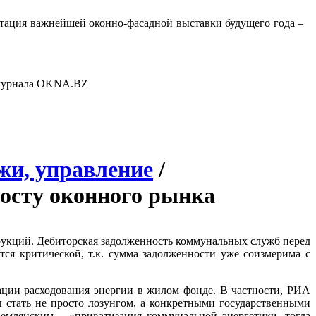
та­ция важ­ней­шей окон­но-фа­сад­ной выс­тавки бу­дуще­го го­да –
 жур­на­ла OK­NA.BZ
жи, управление
/
росту оконного рынка
рукций. Дебиторская задолженность коммунальных служб перед
ся критической, т.к. сумма задолженности уже соизмерима с
ации расходования энергии в жилом фонде. В частности, РИА
 стать не просто лозунгом, а конкретными государственными
Землянским – «приватизация коммунальной энергетики, тогда