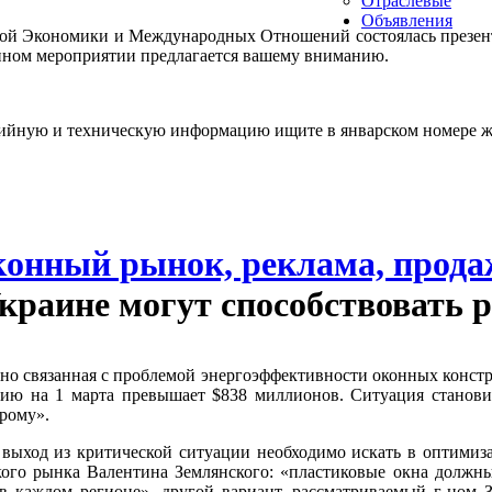
Отраслевые
Объявления
вой Эко­номи­ки и Меж­ду­народ­ных От­но­шений сос­то­ялась пре­зен­
н­ном ме­роп­ри­ятии пред­ла­га­ет­ся ва­шему вни­манию.
дий­ную и тех­ни­чес­кую ин­форма­цию ищи­те в ян­варс­ком но­мере
онный рынок, реклама, прода
краине могут способствовать 
нно связанная с проблемой энергоэффективности оконных конст
ию на 1 марта превышает $838 миллионов. Ситуация становит
рому».
 выход из критической ситуации необходимо искать в оптимиз
кого рынка Валентина Землянского: «пластиковые окна должны
 в каждом регионе», другой вариант, рассматриваемый г-ном 