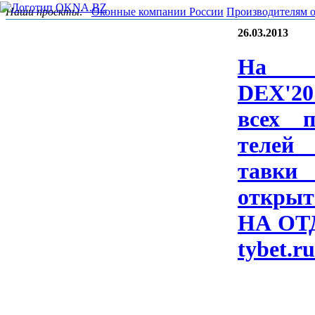
Наши проекты:
Оконные компании России
Производителям 
26.03.2013
На B
DEX'20
всех по
телей
тавки 
отк­ры­
НА ОТ­
ty­bet.r