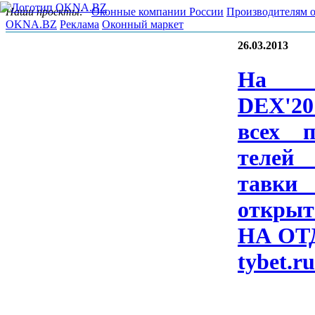
Наши проекты:
Оконные компании России
Производителям 
OKNA.BZ
Реклама
Оконный маркет
26.03.2013
На B
DEX'20
всех по
телей
тавки 
отк­ры­
НА ОТ­
ty­bet.r