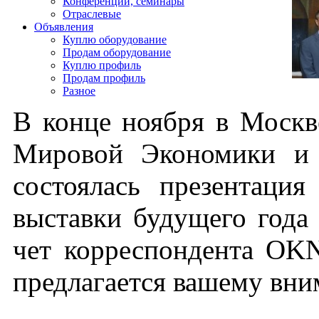
Конференции, семинары
Отраслевые
Объявления
Куплю оборудование
Продам оборудование
Куплю профиль
Продам профиль
Разное
В кон­це но­яб­ря в Моск­в
Ми­ровой Эко­номи­ки и 
сос­то­ялась пре­зен­та­ци
выс­тавки бу­дуще­го го­да –
чет кор­респон­дента OK­
пред­ла­га­ет­ся ва­шему вн