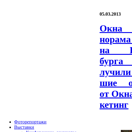
05.03.2013
Ок­н
нора­ма
на Пе
бург
лучи­л
шие оц
от Ок­н
ке­тинг
Фоторепортажи
Выставки