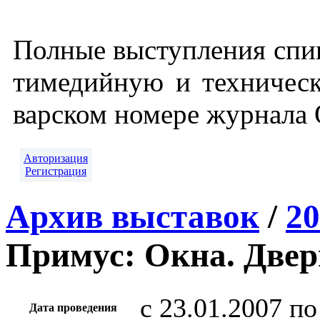
Пол­ные выс­тупле­ния спи­
ти­медий­ную и тех­ни­чес
варс­ком но­мере жур­на­л
Авторизация
Регистрация
Архив выставок
/
20
Примус: Окна. Двер
c 23.01.2007 по
Дата проведения