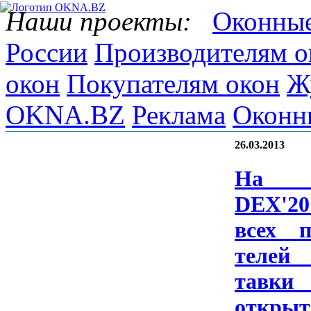
Наши проекты:
Оконные
России
Производителям о
окон
Покупателям окон
Ж
OKNA.BZ
Реклама
Оконн
26.03.2013
На B
DEX'20
всех по
телей
тавки 
отк­ры­