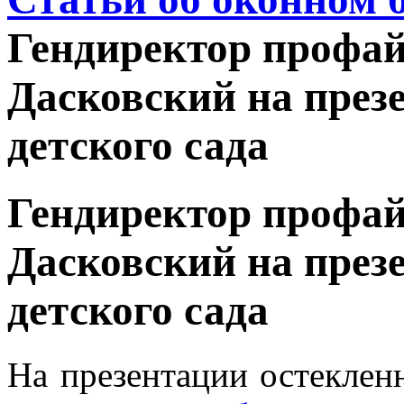
Гендиректор профа
Дасковский на през
детского сада
Гендиректор профа
Дасковский на през
детского сада
На презентации остекленн