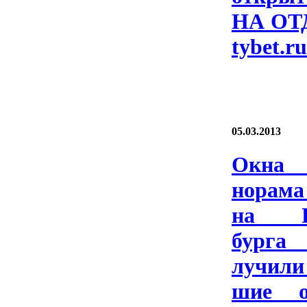
НА ОТ­
ty­bet.r
05.03.2013
Ок­н
нора­ма
на Пе
бург
лучи­л
шие оц