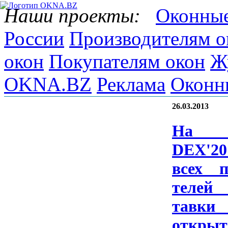
Наши проекты:
Оконные
России
Производителям о
окон
Покупателям окон
Ж
OKNA.BZ
Реклама
Оконн
26.03.2013
На B
DEX'20
всех по
телей
тавки 
отк­ры­