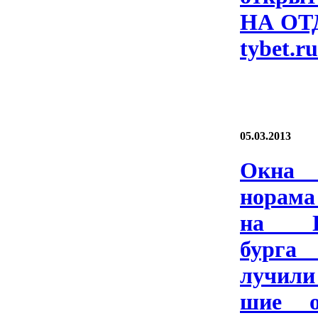
НА ОТ­
ty­bet.r
05.03.2013
Ок­н
нора­ма
на Пе
бург
лучи­л
шие оц