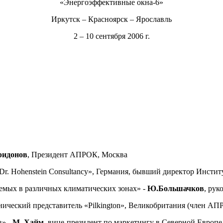
«Энергоэффективные окна-6»
Иркутск – Красноярск – Ярославль
2 – 10 сентября 2006 г.
ридонов
, Президент АПРОК, Москва
«Dr. Hohenstein Consultancy», Германия, бывший директор Инстит
емых в различных климатических зонах» -
Ю.Большачков
, ру
нический представитель «Pilkington», Великобритания (член А
в» -
М. Хайм
, вице-президент по маркетингу в Северной Европе 