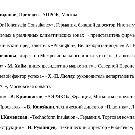
ридонов
, Президент АПРОК, Москва
Dr.Hohenstein Consultancy», Германия, бывший директор Институ
емых в различных климатических зонах» - представитель фир
нический представитель «Pilkington», Великобритания (член АП
ренкова
, директор Межрегионального института окна, Санкт-П
в» -
М. Хайм
, вице-президент по маркетингу в Северной Европе 
евой фактор успеха» -
Х.-П. Люлау,
руководитель департамен
С», Московская область
ми» -
В. Кривовязов
, «АЭРЭКО», Франция, Московское предста
Ярославля» -
В. Копейкин
, технический директор «Пластика», 
Н.Каменская,
«Technoform Insulation», Германия, Торговая ко
нструкций» -
Н. Румянцев,
технический директор «Робитекс»,