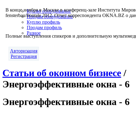
В кон­це но­яб­ря в Моск­ве в кон­фе­ренц-за­ле Инс­ти­тута Ми­ро
Куплю оборудование
fens­ter­bau/fron­ta­le 2012. От­чет кор­респон­дента OK­NA.BZ о да
Продам оборудование
Куплю профиль
Продам профиль
Разное
Пол­ные выс­тупле­ния спи­керов и до­пол­ни­тель­ную муль­ти­ме
Авторизация
Регистрация
Статьи об оконном бизнесе
/
Энергоэффективные окна - 6
Энергоэффективные окна - 6