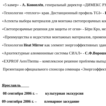
«5 камер» -
А. Коноплёв
, генеральный директор «ДИМЕКС РУ
«Технологии «теплого» края. Дистанционный профиль TGI» -
«Аспекты выбора материалов для монтажа светопрозрачных ко
«Светопрозрачные решения для защиты от огня» - Бёрн Кро, 
«Преимущества и недостатки монтажных материалов, применя
«Технология
Heat
Mirror
как элемент энергоэффективных зда
«Архитектурные алюминиевые системы СИАЛ» -
С.Ф.Ворош
«EXPROF AeroTherma – комплексное решение проблемы выпаде
Презентация официального спонсора семинара «Энергоэффектив
Ярославль
08 сентября 2006 г. – культурная экскурсия
09 сентября 2006 г. – пленарное заседание