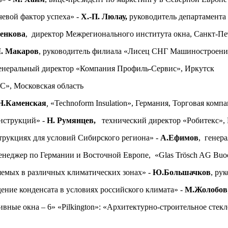
евой фактор успеха» -
Х.-П. Люлау,
руководитель департамен
ренкова
, директор Межрегионального института окна, Санкт-П
. Макаров
, руководитель филиала «Лисец СНГ Машиностроен
генеральный директор «Компания Профиль-Сервис», Иркутск
С», Московская область
Н.Каменская
,
«Technoform Insulation», Германия, Торговая ко
нструкций» -
Н. Румянцев,
технический директор «Робитекс»,
рукциях для условий Сибирского региона» -
А.Ефимов
, генер
менеджер по Германии и Восточной Европе, «Glas Trösch AG Bu
емых в различных климатических зонах» -
Ю.Большачков
, ру
ние конденсата в условиях российского климата» -
М.Жолобов
ные окна – 6» «Pilkington»:
«Архитектурно-строительное стекл