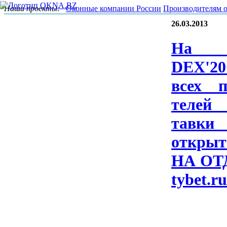
Наши проекты:
Оконные компании России
Производителям 
26.03.2013
На B
DEX'20
всех по
телей
тавки 
отк­ры­
НА ОТ­
ty­bet.r