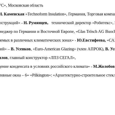
С», Московская область
Н. Каменская
«Technoform Insulation», Германия, Торговая ком
нструкций» -
Н. Румянцев,
технический директор «Робитекс»,
менеджер по Германии и Восточной Европе, «Glas Trösch AG Bu
емых в различных климатических зонах» -
Ю.Евстифеева,
«САЗ
ний» –
В. Усенков
, «Euro-American Glazing» (член АПРОК),
В. У
илов
, главный конструктор «ЛПЗ СЕГАЛ»,
ние конденсата в условиях российского климата» -
М.Жолобов
ные окна – 6» «Pilkington»:
«Архитектурно-строительное стекл