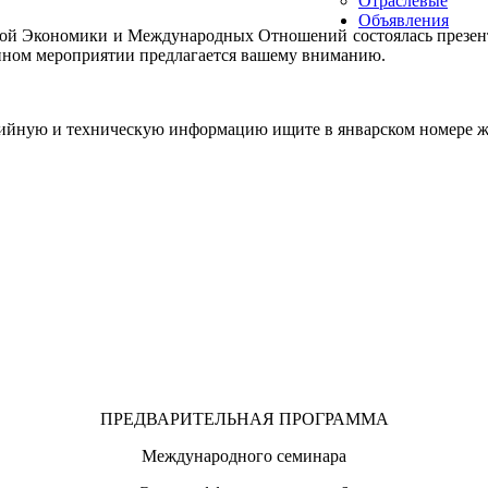
Отраслевые
Объявления
вой Эко­номи­ки и Меж­ду­народ­ных От­но­шений сос­то­ялась пре­зен­
н­ном ме­роп­ри­ятии пред­ла­га­ет­ся ва­шему вни­манию.
дий­ную и тех­ни­чес­кую ин­форма­цию ищи­те в ян­варс­ком но­мере
ПРЕДВАРИТЕЛЬНАЯ ПРОГРАММА
Международного семинара