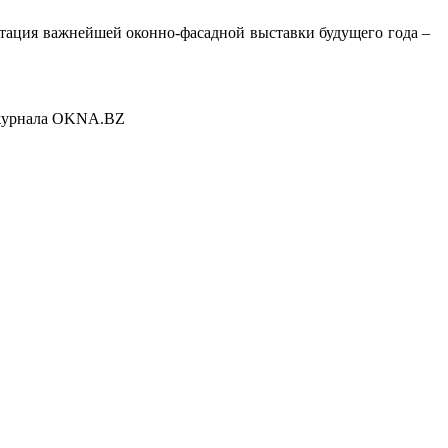
та­ция важ­ней­шей окон­но-фа­сад­ной выс­тавки бу­дуще­го го­да –
 жур­на­ла OK­NA.BZ