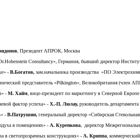
ридонов
, Президент АПРОК, Москва
Dr.Hohenstein Consultancy», Германия, бывший директор Институ
ке» -
В.Богатов,
зам.начальника производства «ПО Электрохим
хнический представитель «Pilkington», Великобритания (член 
в» -
М. Хайм
, вице-президент по маркетингу в Северной Европе 
евой фактор успеха» -
Х.-П. Люлау,
руководитель департамен
в» -
В.Патрушин,
генеральный директор «Сибирская Стекольна
здуха в помещениях» -
А. Куренкова
, директор Межрегиональн
а в светопрозрачных конструкциях» -
А. Криппа
, коммерчески