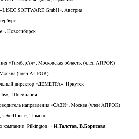
та «LISEC SOFTWARE GmbH», Австрия
етербург
ие», Новосибирск
мпания «ТимберАл», Московская область, (член АПРОК)
 Москва (член АПРОК)
альный директор «ДЕМЕТРА», Иркутск
ochs», Швейцария
ководитель направления «САЗИ», Москва (член АПРОК)
, «ЭксПроф», Тюмень
о компании Pilkington» -
И.Толстов, В.Борисова