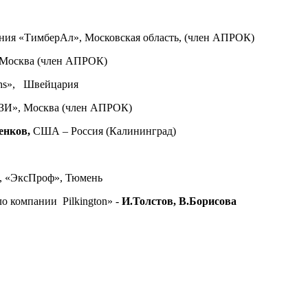
пания «ТимберАл», Московская область, (член АПРОК)
 Москва (член АПРОК)
ochs», Швейцария
И», Москва (член АПРОК)
сенков,
США – Россия (Калининград)
, «ЭксПроф», Тюмень
о компании Pilkington» -
И.Толстов, В.Борисова