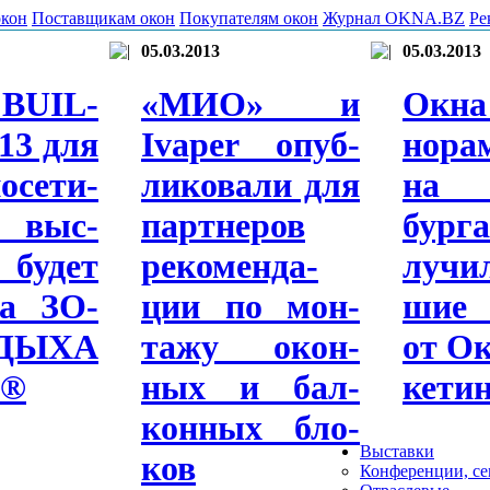
окон
Поставщикам окон
Покупателям окон
Журнал OKNA.BZ
Ре
05.03.2013
05.03.2013
U­IL­
«МИО» и
Ок­
13 для
Iva­per опуб­
нора­
­сети­
ли­кова­ли для
на П
 выс­
парт­не­ров
бур
бу­дет
ре­комен­да­
лучи
та ЗО­
ции по мон­
шие 
ДЫ­ХА
та­жу окон­
от Ок
u®
ных и бал­
ке­ти
конных бло­
Выставки
ков
Конференции, с