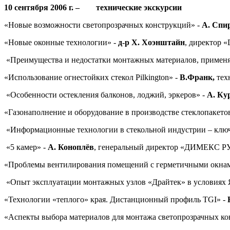
10 сентября 2006 г. – технические экскурсии
«Новые возможности светопрозрачных конструкций» -
А. Спи
«Новые оконные технологии» -
д-р
Х. Хоэнштайн
, директор «
«Преимущества и недостатки монтажных материалов, применя
«Использование огнестойких стекол Pilkington» -
В.Франк,
тех
«Особенности остекления балконов, лоджий, эркеров» -
А. Ку
«Газонаполнение и оборудование в производстве стеклопакето
«Информационные технологии в стекольной индустрии – ключ
«5 камер» -
А. Коноплёв
, генеральный директор «ДИМЕКС РУ
«Проблемы вентилирования помещений с герметичными окна
«Опыт эксплуатации монтажных узлов «Драйтек» в условиях 
«Технологии «теплого» края. Дистанционный профиль TGI» -
«Аспекты выбора материалов для монтажа светопрозрачных ко