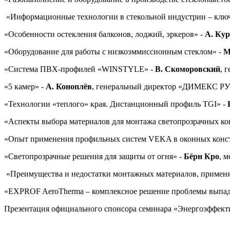
«Информационные технологии в стекольной индустрии – ключ
«Особенности остекления балконов, лоджий, эркеров» -
А. Ку
«Оборудование для работы с низкоэммиссионным стеклом» -
М
«Система ПВХ-профилей «WINSTYLE» -
В. Скоморовский
, 
«5 камер» -
А. Коноплёв
, генеральный директор «ДИМЕКС РУ
«Технологии «теплого» края. Дистанционный профиль TGI» -
«Аспекты выбора материалов для монтажа светопрозрачных ко
«Опыт применения профильных систем VEKA в оконных конст
«Светопрозрачные решения для защиты от огня» -
Бёрн Кро
, 
«Преимущества и недостатки монтажных материалов, применя
«EXPROF AeroTherma – комплексное решение проблемы выпаде
Презентация официального спонсора семинара «Энергоэффектив