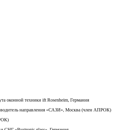
ута оконной техники ift Rosenheim, Германия
ководитель направления «САЗИ», Москва (член АПРОК)
ПРОК)
и СНГ «Bystronic glass», Германия