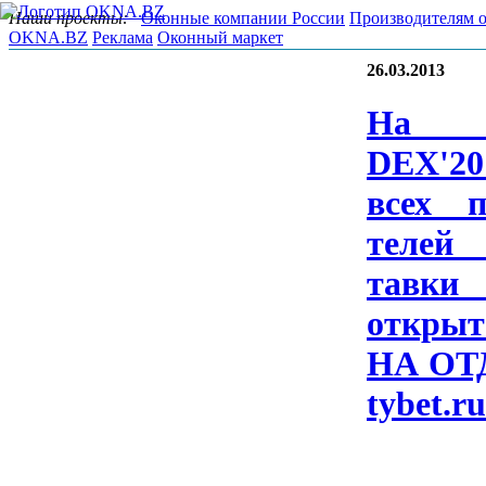
Наши проекты:
Оконные компании России
Производителям 
OKNA.BZ
Реклама
Оконный маркет
26.03.2013
На B
DEX'20
всех по
телей
тавки 
отк­ры­
НА ОТ­
ty­bet.r