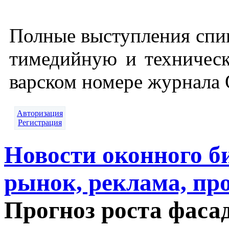
Пол­ные выс­тупле­ния спи­
ти­медий­ную и тех­ни­чес
варс­ком но­мере жур­на­л
Авторизация
Регистрация
Новости оконного б
рынок, реклама, пр
Прогноз роста фаса