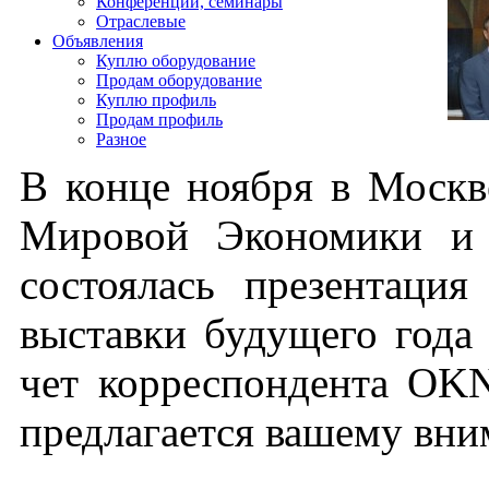
Конференции, семинары
Отраслевые
Объявления
Куплю оборудование
Продам оборудование
Куплю профиль
Продам профиль
Разное
В кон­це но­яб­ря в Моск­в
Ми­ровой Эко­номи­ки и 
сос­то­ялась пре­зен­та­ци
выс­тавки бу­дуще­го го­да –
чет кор­респон­дента OK­
пред­ла­га­ет­ся ва­шему вн