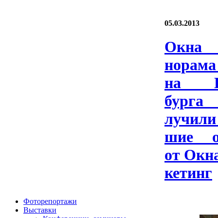
05.03.2013
Ок­н
нора­ма
на Пе
бург
лучи­л
шие оц
от Ок­н
ке­тинг
Фоторепортажи
Выставки